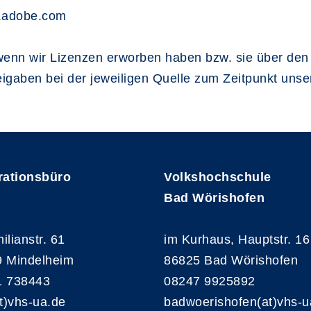
k.adobe.com
wenn wir Lizenzen erworben haben bzw. sie über den
eigaben bei der jeweiligen Quelle zum Zeitpunkt uns
rationsbüro
Volkshochschule
Bad Wörishofen
ilianstr. 61
im Kurhaus, Hauptstr. 16
 Mindelheim
86825 Bad Wörishofen
1 738443
08247 9925892
at)vhs-ua.de
badwoerishofen(at)vhs-u