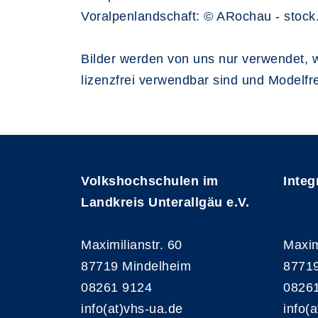
Voralpenlandschaft: © ARochau - stoc
Bilder werden von uns nur verwendet, 
lizenzfrei verwendbar sind und Modelfr
Volkshochschulen im
Integ
Landkreis Unterallgäu e.V.
Maximilianstr. 60
Maxim
87719 Mindelheim
87719
08261 9124
0826
info(at)vhs-ua.de
info(