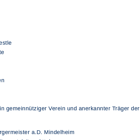
estle
ite
en
 ein gemeinnütziger Verein und anerkannter Träger d
ürgermeister a.D. Mindelheim