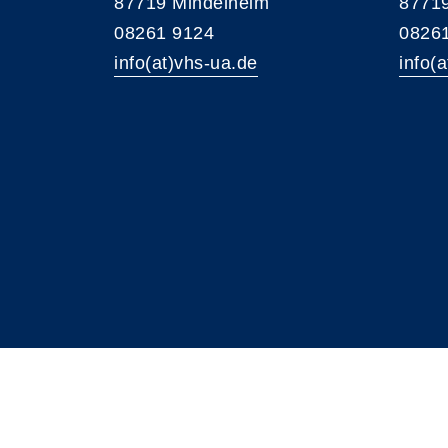
87719 Mindelheim
87719
08261 9124
0826
info(at)vhs-ua.de
info(
A
Kontrast
Schriftgröße
A