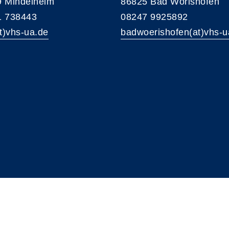
 Mindelheim
86825 Bad Wörishofen
1 738443
08247 9925892
at)vhs-ua.de
badwoerishofen(at)vhs-u
A