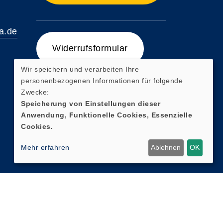
a.de
Widerrufsformular
Wir speichern und verarbeiten Ihre
AGB
personenbezogenen Informationen für folgende
Zwecke:
Datenschutzerklärung
Speicherung von Einstellungen dieser
Anwendung, Funktionelle Cookies, Essenzielle
Impressum
Cookies.
Widerrufsbelehrung
Mehr erfahren
Ablehnen
OK
Cookie Einstellungen