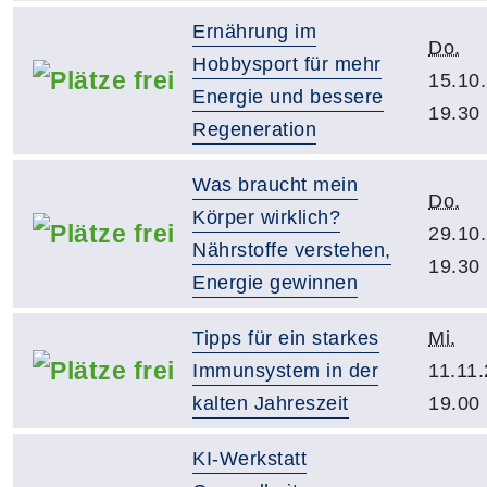
Ernährung im
Do.
Hobbysport für mehr
15.10
Energie und bessere
19.30
Regeneration
Was braucht mein
Do.
Körper wirklich?
29.10
Nährstoffe verstehen,
19.30
Energie gewinnen
Tipps für ein starkes
Mi.
Immunsystem in der
11.11.
kalten Jahreszeit
19.00
KI-Werkstatt