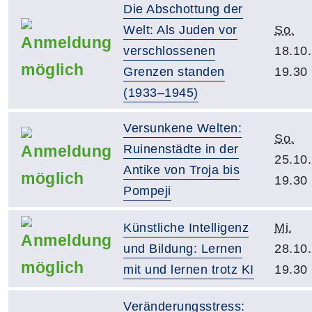
Die Abschottung der
Welt: Als Juden vor
So.
verschlossenen
18.10
Grenzen standen
19.30
(1933–1945)
Versunkene Welten:
So.
Ruinenstädte in der
25.10
Antike von Troja bis
19.30
Pompeji
Künstliche Intelligenz
Mi.
und Bildung: Lernen
28.10
mit und lernen trotz KI
19.30
Veränderungsstress: