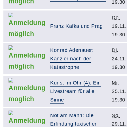
19.30
Do.
Franz Kafka und Prag
19.11
19.30
Konrad Adenauer:
Di.
Kanzler nach der
24.11
Katastrophe
19.30
Kunst im Ohr (4): Ein
Mi.
Livestream für alle
25.11
Sinne
19.30
Not am Mann: Die
So.
Erfindung toxischer
29.11