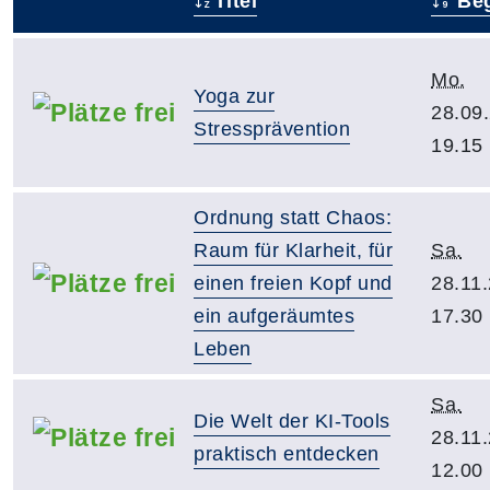
Titel
Beg
–
Mo.
Yoga zur
28.09
Stressprävention
19.15
Ordnung statt Chaos:
Raum für Klarheit, für
Sa.
einen freien Kopf und
28.11
ein aufgeräumtes
17.30
Leben
Sa.
Die Welt der KI-Tools
28.11
praktisch entdecken
12.00