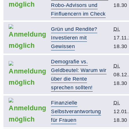
Robo-Advisors und
18.30
Finfluencern im Check
Grün und Rendite?
Di.
Investieren mit
17.11
Gewissen
18.30
Demografie vs.
Di.
Geldbeutel: Warum wir
08.12
über die Rente
18.30
sprechen sollten!
Finanzielle
Di.
Selbstverantwortung
12.01
für Frauen
18.30