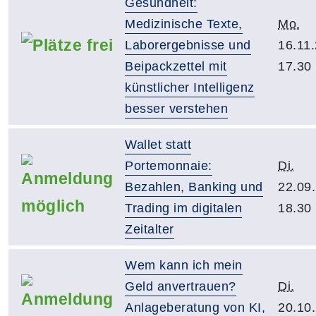
Gesundheit:
Medizinische Texte,
Mo.
Laborergebnisse und
16.11
Beipackzettel mit
17.30
künstlicher Intelligenz
besser verstehen
Wallet statt
Portemonnaie:
Di.
Bezahlen, Banking und
22.09
Trading im digitalen
18.30
Zeitalter
Wem kann ich mein
Geld anvertrauen?
Di.
Anlageberatung von KI,
20.10