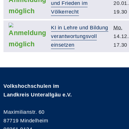
und Frieden im
20.01
Völkerrecht
19.30
KI in Lehre und Bildung
Mo.
verantwortungsvoll
14.12
einsetzen
17.30
Volkshochschulen im
Landkreis Unterallgäu e.V.
Maximilianstr. 60
87719 Mindelheim