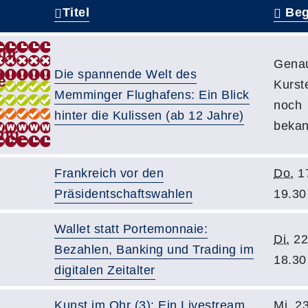
Titel
Beg
Gena
Die spannende Welt des
Kurst
Memminger Flughafens: Ein Blick
noch
hinter die Kulissen (ab 12 Jahre)
bekan
Frankreich vor den
Do.
17
Präsidentschaftswahlen
19.30
Wallet statt Portemonnaie:
Di.
22
Bezahlen, Banking und Trading im
18.30
digitalen Zeitalter
Kunst im Ohr (3): Ein Livestream
Mi.
23