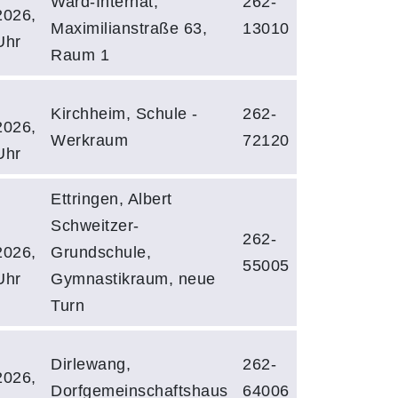
Ward-Internat,
262-
2026,
Maximilianstraße 63,
13010
Uhr
Raum 1
Kirchheim, Schule -
262-
2026,
Werkraum
72120
Uhr
Ettringen, Albert
Schweitzer-
262-
2026,
Grundschule,
55005
Uhr
Gymnastikraum, neue
Turn
Dirlewang,
262-
2026,
Dorfgemeinschaftshaus
64006