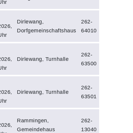
Uhr
Dirlewang,
262-
2026,
Dorfgemeinschaftshaus
64010
Uhr
262-
2026,
Dirlewang, Turnhalle
63500
Uhr
262-
2026,
Dirlewang, Turnhalle
63501
Uhr
Rammingen,
262-
2026,
Gemeindehaus
13040