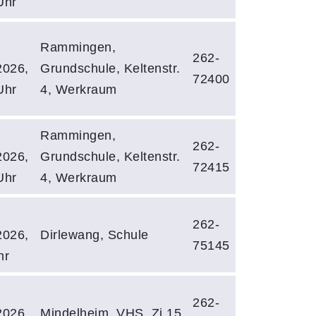
Uhr
Rammingen,
262-
2026,
Grundschule, Keltenstr.
72400
Uhr
4, Werkraum
Rammingen,
262-
2026,
Grundschule, Keltenstr.
72415
Uhr
4, Werkraum
262-
2026,
Dirlewang, Schule
75145
hr
262-
2026,
Mindelheim, VHS, Zi 15