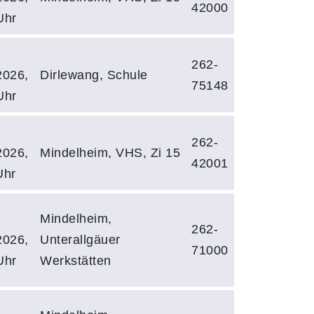
42000
Uhr
262-
2026,
Dirlewang, Schule
75148
Uhr
262-
2026,
Mindelheim, VHS, Zi 15
42001
Uhr
Mindelheim,
262-
2026,
Unterallgäuer
71000
Uhr
Werkstätten