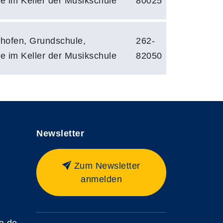
e im Keller der Musikschule
80025
hofen, Grundschule,
262-
e im Keller der Musikschule
82050
Newsletter
Zum Newsletter
anmelden
a.de