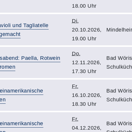
18.00 Uhr
Di.
ioli und Tagliatelle
20.10.2026,
Mindelhei
tgemacht
19.00 Uhr
Do.
sabend: Paella, Rotwein
Bad Wöris
12.11.2026,
Aromen
Schulküch
17.30 Uhr
Fr.
teinamerikanische
Bad Wöris
16.10.2026,
hen
Schulküch
18.30 Uhr
Fr.
teinamerikanische
Bad Wöris
04.12.2026,