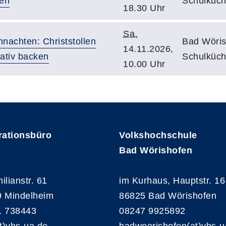
hen
Schulküch
18.30 Uhr
Sa.
nachten: Christstollen
Bad Wöris
14.11.2026,
eativ backen
Schulküch
10.00 Uhr
rationsbüro
Volkshochschule
Bad Wörishofen
ilianstr. 61
im Kurhaus, Hauptstr. 16
 Mindelheim
86825 Bad Wörishofen
1 738443
08247 9925892
at)vhs-ua.de
badwoerishofen(at)vhs-u