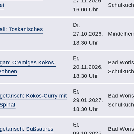
27.11.2026,
ei
Schulküch
16.00 Uhr
Di.
inali: Toskanisches
27.10.2026,
Mindelhei
18.30 Uhr
Fr.
egan: Cremiges Kokos-
Bad Wöris
20.11.2026,
 Bohnen
Schulküch
18.30 Uhr
Fr.
getarisch: Kokos-Curry mit
Bad Wöris
29.01.2027,
Spinat
Schulküch
18.30 Uhr
Fr.
getarisch: Süßsaures
Bad Wöris
09.10.2026,