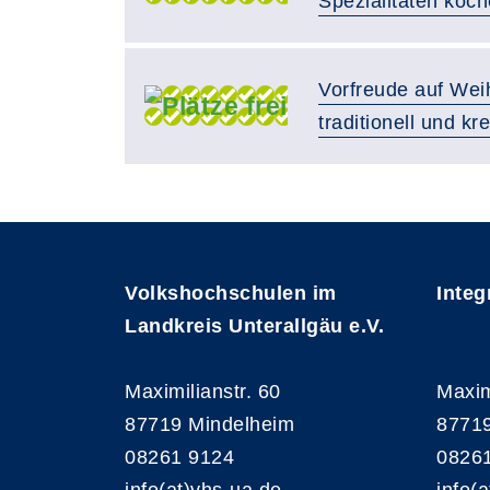
Spezialitäten koc
Vorfreude auf Weih
traditionell und kr
Volkshochschulen im
Integ
Landkreis Unterallgäu e.V.
Maximilianstr. 60
Maxim
87719 Mindelheim
87719
08261 9124
0826
info(at)vhs-ua.de
info(