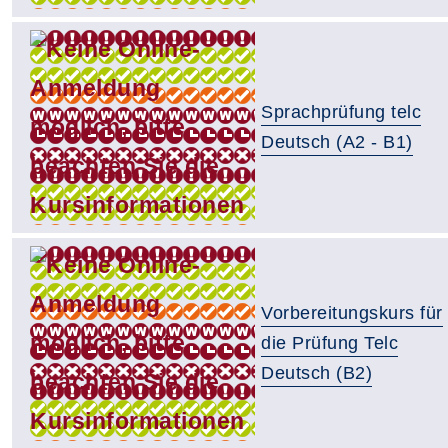
Sprachprüfung telc
Deutsch (A2 - B1)
Vorbereitungskurs für
die Prüfung Telc
Deutsch (B2)