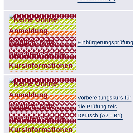
Einbürgerungsprüfun
Vorbereitungskurs für
die Prüfung telc
Deutsch (A2 - B1)