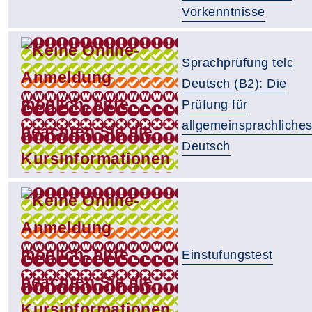
Vorkenntnisse
Sprachprüfung telc
Deutsch (B2): Die
Prüfung für
allgemeinsprachliche
Deutsch
Einstufungstest