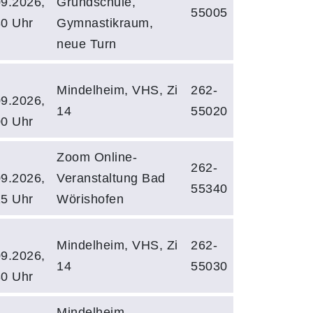
09.2026,
Grundschule,
55005
30 Uhr
Gymnastikraum,
neue Turn
Mindelheim, VHS, Zi
262-
09.2026,
14
55020
00 Uhr
Zoom Online-
262-
09.2026,
Veranstaltung Bad
55340
15 Uhr
Wörishofen
Mindelheim, VHS, Zi
262-
09.2026,
14
55030
30 Uhr
Mindelheim,