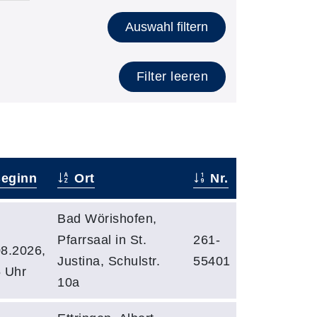
Auswahl filtern
Filter leeren
eginn
Ort
Nr.
Bad Wörishofen,
Pfarrsaal in St.
261-
08.2026,
Justina, Schulstr.
55401
5 Uhr
10a