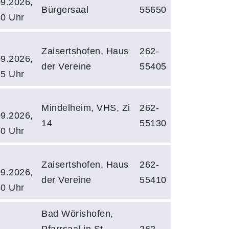
09.2026,
Bürgersaal
55650
30 Uhr
Zaisertshofen, Haus
262-
09.2026,
der Vereine
55405
15 Uhr
Mindelheim, VHS, Zi
262-
09.2026,
14
55130
30 Uhr
Zaisertshofen, Haus
262-
09.2026,
der Vereine
55410
30 Uhr
Bad Wörishofen,
Pfarrsaal in St.
262-