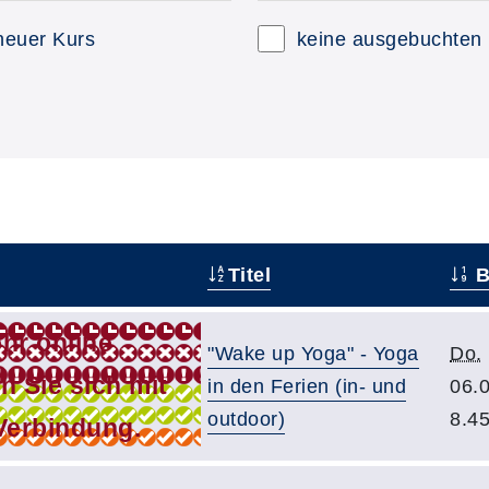
neuer Kurs
keine ausgebuchten
Titel
B
"Wake up Yoga" - Yoga
Do.
in den Ferien (in- und
06.
outdoor)
8.4