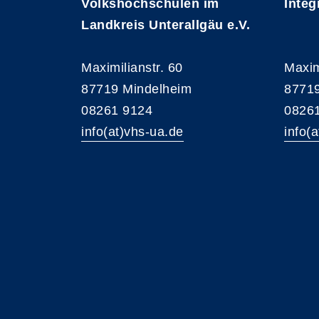
Volkshochschulen im
Integ
Landkreis Unterallgäu e.V.
Maximilianstr. 60
Maxim
87719 Mindelheim
87719
08261 9124
0826
info(at)vhs-ua.de
info(