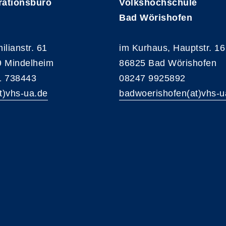
rationsbüro
Volkshochschule
Bad Wörishofen
ilianstr. 61
im Kurhaus, Hauptstr. 16
 Mindelheim
86825 Bad Wörishofen
1 738443
08247 9925892
at)vhs-ua.de
badwoerishofen(at)vhs-u