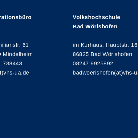
rationsbüro
Volkshochschule
Bad Wörishofen
ilianstr. 61
im Kurhaus, Hauptstr. 16
 Mindelheim
86825 Bad Wörishofen
1 738443
08247 9925892
at)vhs-ua.de
badwoerishofen(at)vhs-u