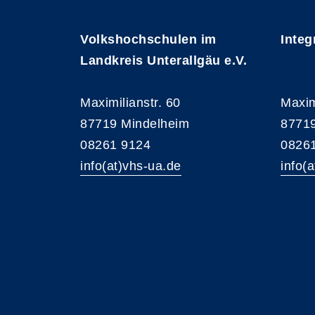
Volkshochschulen im
Integ
Landkreis Unterallgäu e.V.
Maximilianstr. 60
Maxim
87719 Mindelheim
87719
08261 9124
0826
info(at)vhs-ua.de
info(