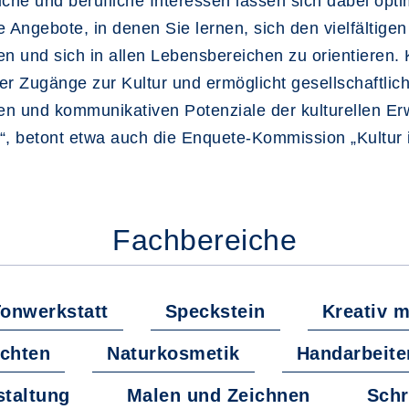
che und berufliche Interessen lassen sich dabei opti
ie Angebote, in denen Sie lernen, sich den vielfältig
len und sich in allen Lebensbereichen zu orientieren. K
er Zugänge zur Kultur und ermöglicht gesellschaftliche
iven und kommunikativen Potenziale der kulturellen E
 betont etwa auch die Enquete-Kommission „Kultur i
Fachbereiche
onwerkstatt
Speckstein
Kreativ m
echten
Naturkosmetik
Handarbeite
staltung
Malen und Zeichnen
Schr