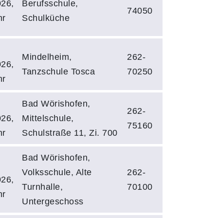
026,
Berufsschule,
74050
hr
Schulküche
Mindelheim,
262-
026,
Tanzschule Tosca
70250
hr
Bad Wörishofen,
262-
026,
Mittelschule,
75160
hr
Schulstraße 11, Zi. 700
Bad Wörishofen,
Volksschule, Alte
262-
026,
Turnhalle,
70100
hr
Untergeschoss