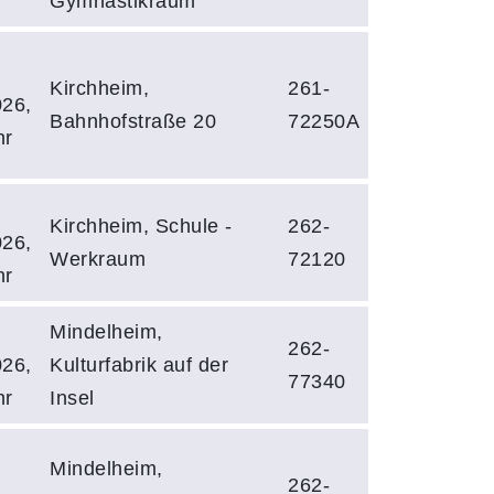
Gymnastikraum
Kirchheim,
261-
026,
Bahnhofstraße 20
72250A
hr
Kirchheim, Schule -
262-
026,
Werkraum
72120
hr
Mindelheim,
262-
026,
Kulturfabrik auf der
77340
hr
Insel
Mindelheim,
262-