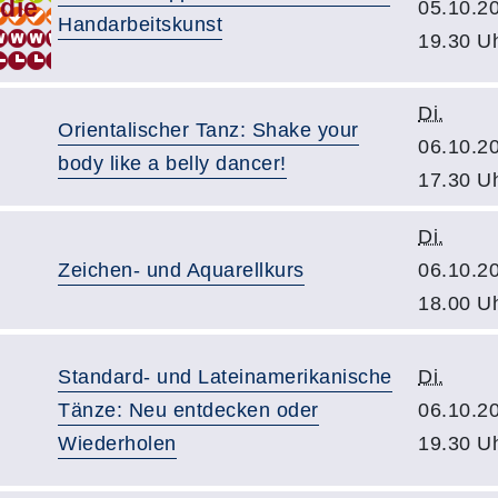
05.10.2
Handarbeitskunst
19.30 U
Di.
Orientalischer Tanz: Shake your
06.10.2
body like a belly dancer!
17.30 U
Di.
Zeichen- und Aquarellkurs
06.10.2
18.00 U
Standard- und Lateinamerikanische
Di.
Tänze: Neu entdecken oder
06.10.2
Wiederholen
19.30 U