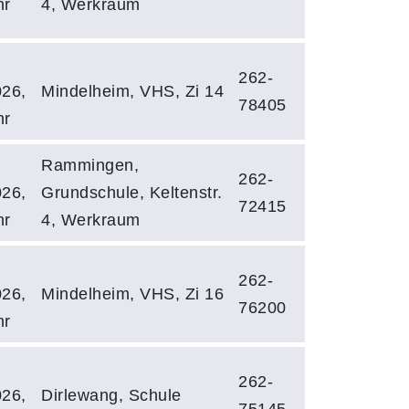
hr
4, Werkraum
262-
026,
Mindelheim, VHS, Zi 14
78405
hr
Rammingen,
262-
026,
Grundschule, Keltenstr.
72415
hr
4, Werkraum
262-
026,
Mindelheim, VHS, Zi 16
76200
hr
262-
026,
Dirlewang, Schule
75145