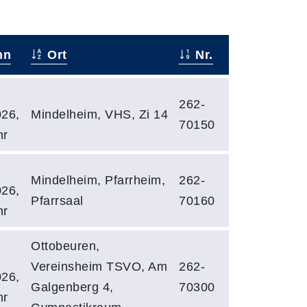
nn
Ort
Nr.
262-
026,
Mindelheim, VHS, Zi 14
70150
hr
Mindelheim, Pfarrheim,
262-
026,
Pfarrsaal
70160
hr
Ottobeuren,
Vereinsheim TSVO, Am
262-
026,
Galgenberg 4,
70300
hr