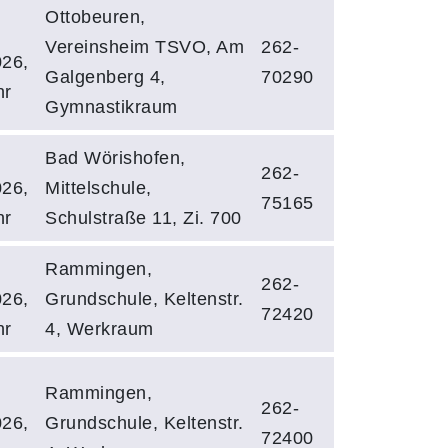
Ottobeuren,
Vereinsheim TSVO, Am
262-
026,
Galgenberg 4,
70290
hr
Gymnastikraum
Bad Wörishofen,
262-
026,
Mittelschule,
75165
hr
Schulstraße 11, Zi. 700
Rammingen,
262-
026,
Grundschule, Keltenstr.
72420
hr
4, Werkraum
Rammingen,
262-
026,
Grundschule, Keltenstr.
72400