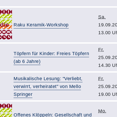
Sa.
Raku Keramik-Workshop
19.09.2
13.00 U
Fr.
Töpfern für Kinder: Freies Töpfern
25.09.2
(ab 6 Jahre)
14.30 U
Musikalische Lesung: "Verliebt,
Fr.
verwirrt, verheiratet" von Mello
25.09.2
Springer
19.00 U
Mo.
Offenes Klöppeln: Gesellschaft und