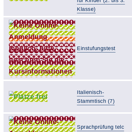
für Kinder (2. bis 3.
Klasse)
Einstufungstest
Italienisch-
Stammtisch (7)
Sprachprüfung telc