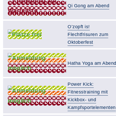
Qi Gong am Abend
O’zopft is!
Flechtfrisuren zum
Oktoberfest
Hatha Yoga am Aben
Power Kick:
Fitnesstraining mit
Kickbox- und
Kampfsportelementen