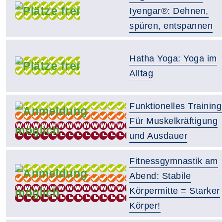
Iyengar®: Dehnen,
spüren, entspannen
Hatha Yoga: Yoga im
Alltag
Funktionelles Training
Für Muskelkräftigung
und Ausdauer
Fitnessgymnastik am
Abend: Stabile
Körpermitte = Starker
Körper!