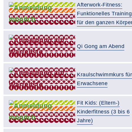
Afterwork-Fitness:
Funktionelles Training
für den ganzen Körpe
Qi Gong am Abend
Kraulschwimmkurs für
Erwachsene
Fit Kids: (Eltern-)
Kinderfitness (3 bis 6
Jahre)