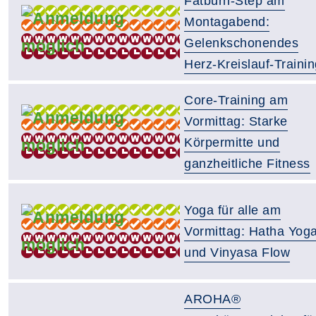
Fatburn-Step am
Montagabend:
Gelenkschonendes
Herz-Kreislauf-Trainin
Core-Training am
Vormittag: Starke
Körpermitte und
ganzheitliche Fitness
Yoga für alle am
Vormittag: Hatha Yog
und Vinyasa Flow
AROHA®