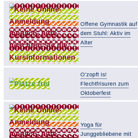
Offene Gymnastik auf
dem Stuhl: Aktiv im
Alter
O’zopft is!
Flechtfrisuren zum
Oktoberfest
Yoga für
Junggebliebene mit