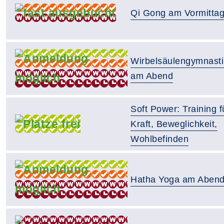
Qi Gong am Vormitta
Wirbelsäulengymnasti
am Abend
Soft Power: Training f
Kraft, Beweglichkeit,
Wohlbefinden
Hatha Yoga am Aben